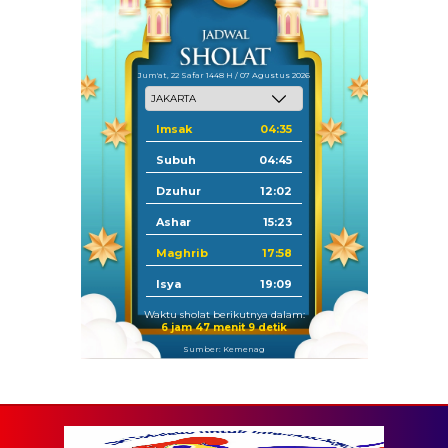
Jum'at, 22 Safar 1448 H / 07 Agustus 2026
Imsak
04:35
Subuh
04:45
Dzuhur
12:02
Ashar
15:23
Maghrib
17:58
Isya
19:09
Waktu sholat berikutnya dalam:
6 jam 47 menit 8 detik
Sumber: Kemenag