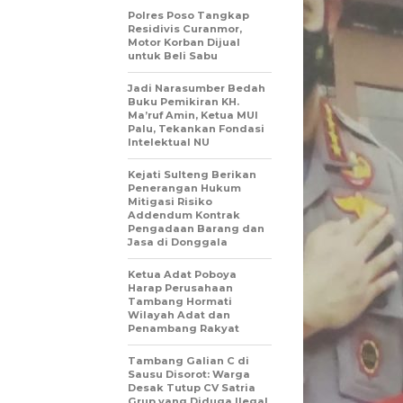
Polres Poso Tangkap
Residivis Curanmor,
Motor Korban Dijual
untuk Beli Sabu
Jadi Narasumber Bedah
Buku Pemikiran KH.
Ma’ruf Amin, Ketua MUI
Palu, Tekankan Fondasi
Intelektual NU
Kejati Sulteng Berikan
Penerangan Hukum
Mitigasi Risiko
Addendum Kontrak
Pengadaan Barang dan
Jasa di Donggala
Ketua Adat Poboya
Harap Perusahaan
Tambang Hormati
Wilayah Adat dan
Penambang Rakyat
Tambang Galian C di
Sausu Disorot: Warga
Desak Tutup CV Satria
Grup yang Diduga Ilegal