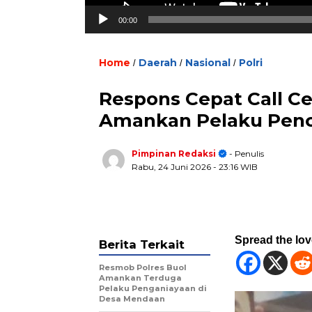
00:00
Home
Daerah
Nasional
Polri
/
/
/
Respons Cepat Call Ce
Amankan Pelaku Pencu
Pimpinan Redaksi
- Penulis
Rabu, 24 Juni 2026
- 23:16 WIB
Spread the lo
Berita Terkait
Resmob Polres Buol
Amankan Terduga
Pelaku Penganiayaan di
Desa Mendaan