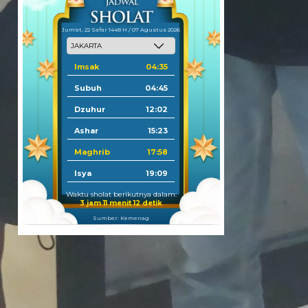
Jum'at, 22 Safar 1448 H / 07 Agustus 2026
Imsak
04:35
Subuh
04:45
Dzuhur
12:02
Ashar
15:23
Maghrib
17:58
Isya
19:09
Waktu sholat berikutnya dalam:
3 jam 11 menit 10 detik
Sumber: Kemenag