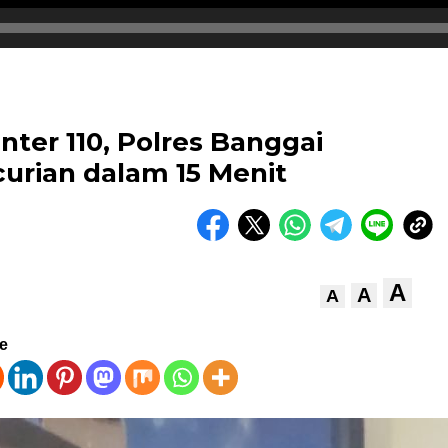
nter 110, Polres Banggai
rian dalam 15 Menit
A
A
A
ve