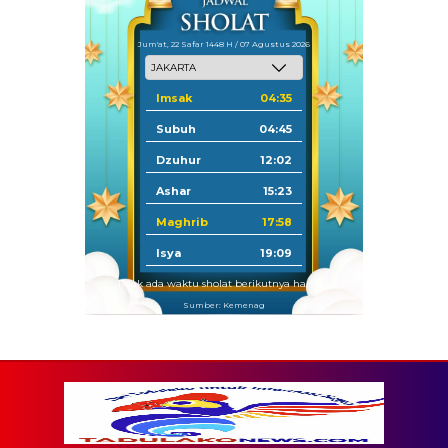
Jum'at, 22 Safar 1448 H / 07 Agustus 2026
Imsak
04:35
Subuh
04:45
Dzuhur
12:02
Ashar
15:23
Maghrib
17:58
Isya
19:09
Tidak ada waktu sholat berikutnya hari ini.
Sumber: Kemenag