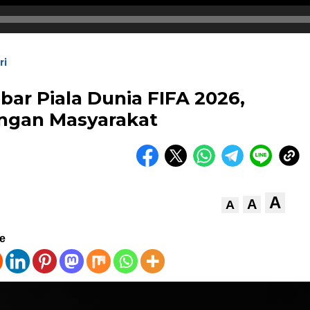
ri
bar Piala Dunia FIFA 2026,
ngan Masyarakat
A
A
A
ve