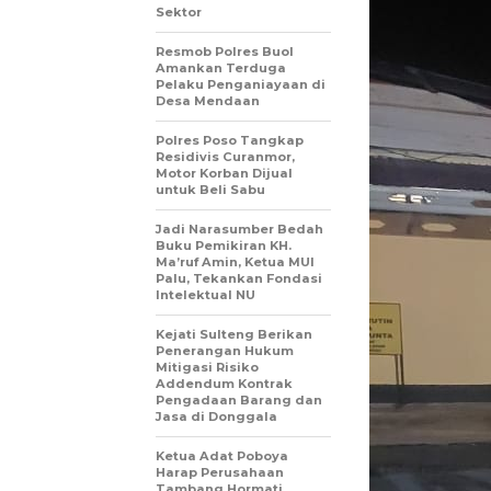
Sektor
Resmob Polres Buol
Amankan Terduga
Pelaku Penganiayaan di
Desa Mendaan
Polres Poso Tangkap
Residivis Curanmor,
Motor Korban Dijual
untuk Beli Sabu
Jadi Narasumber Bedah
Buku Pemikiran KH.
Ma’ruf Amin, Ketua MUI
Palu, Tekankan Fondasi
Intelektual NU
Kejati Sulteng Berikan
Penerangan Hukum
Mitigasi Risiko
Addendum Kontrak
Pengadaan Barang dan
Jasa di Donggala
Ketua Adat Poboya
Harap Perusahaan
Tambang Hormati