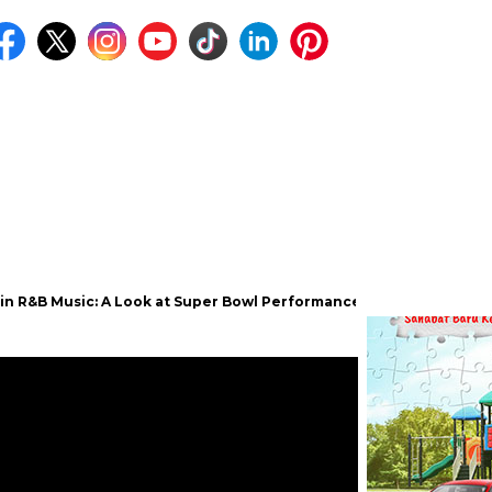
sic: A Look at Super Bowl Performances, New Albums, Rising Stars