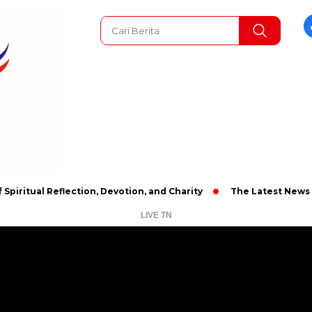
l Reflection, Devotion, and Charity
The Latest News in R&B Mu
LIVE TN
Pemutar
Video