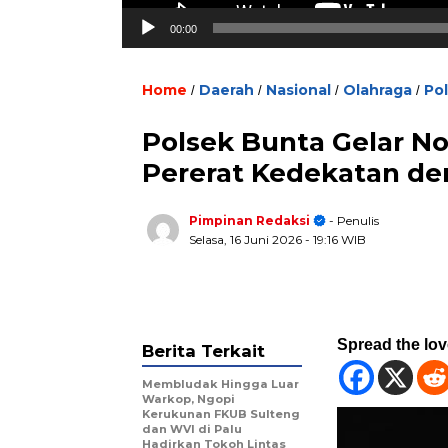
00:00
Home
Daerah
Nasional
Olahraga
Pol
/
/
/
/
Polsek Bunta Gelar No
Pererat Kedekatan de
Pimpinan Redaksi
- Penulis
Selasa, 16 Juni 2026
- 19:16 WIB
Spread the lo
Berita Terkait
Membludak Hingga Luar
Warkop, Ngopi
Kerukunan FKUB Sulteng
dan WVI di Palu
Hadirkan Tokoh Lintas