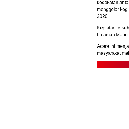
kedekatan anta
menggelar kegi
2026.
Kegiatan terseb
halaman Mapol
Acara ini menj
masyarakat mela