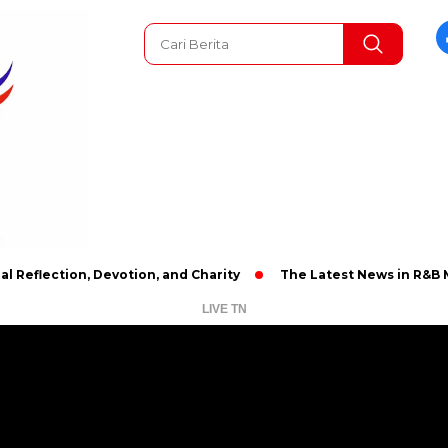
, Devotion, and Charity
The Latest News in R&B Music: A Look
LIVE TN
Pemutar
Video