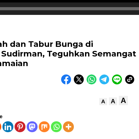
rah dan Tabur Bunga di
 Sudirman, Teguhkan Semangat
amaian
A
A
A
ve