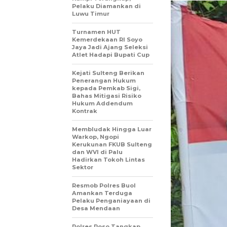
Pelaku Diamankan di
Luwu Timur
Turnamen HUT
Kemerdekaan RI Soyo
Jaya Jadi Ajang Seleksi
Atlet Hadapi Bupati Cup
Kejati Sulteng Berikan
Penerangan Hukum
kepada Pemkab Sigi,
Bahas Mitigasi Risiko
Hukum Addendum
Kontrak
Membludak Hingga Luar
Warkop, Ngopi
Kerukunan FKUB Sulteng
dan WVI di Palu
Hadirkan Tokoh Lintas
Sektor
Resmob Polres Buol
Amankan Terduga
Pelaku Penganiayaan di
Desa Mendaan
Polres Poso Tangkap