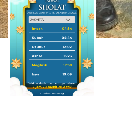
Ahad, 24 Safar 1448 H / 09 Agustus 2026
Imsak
04:34
Subuh
04:44
Dzuhur
12:02
Ashar
15:23
Maghrib
17:58
Isya
19:09
Waktu sholat berikutnya dalam:
2 jam 20 menit 26 detik
Sumber: Kemenag