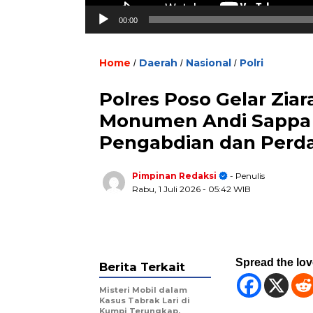
00:00
Home
Daerah
Nasional
Polri
/
/
/
Polres Poso Gelar Zia
Monumen Andi Sappa
Pengabdian dan Perd
Pimpinan Redaksi
- Penulis
Rabu, 1 Juli 2026
- 05:42 WIB
Spread the lo
Berita Terkait
Misteri Mobil dalam
Kasus Tabrak Lari di
Kumpi Terungkap,