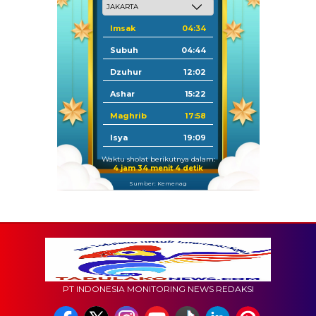
Imsak
04:34
Subuh
04:44
Dzuhur
12:02
Ashar
15:22
Maghrib
17:58
Isya
19:09
Waktu sholat berikutnya dalam:
4 jam 34 menit 2 detik
Sumber: Kemenag
PT INDONESIA MONITORING NEWS REDAKSI