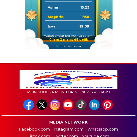
Ashar
15:23
Maghrib
17:58
Isya
19:09
Waktu sholat berikutnya dalam:
0 jam 2 menit 47 detik
Sumber: Kemenag
PT INDONESIA MONITORING NEWS REDAKSI
MEDIA NETWORK
Facebook.com
Instagram.com
Whatsapp.com
Tiktok.com
Twitter.com
Youtube.com