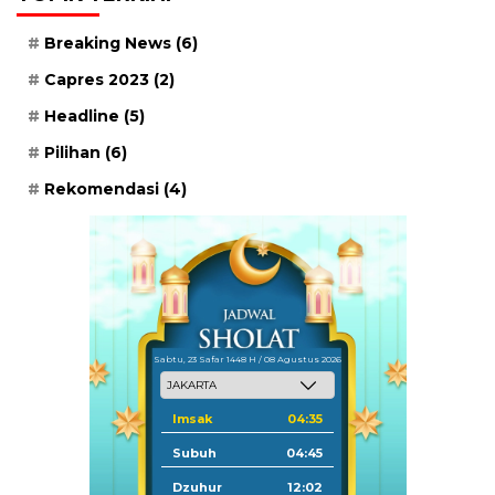
Breaking News
(6)
Capres 2023
(2)
Headline
(5)
Pilihan
(6)
Rekomendasi
(4)
Sabtu, 23 Safar 1448 H / 08 Agustus 2026
Imsak
04:35
Subuh
04:45
Dzuhur
12:02