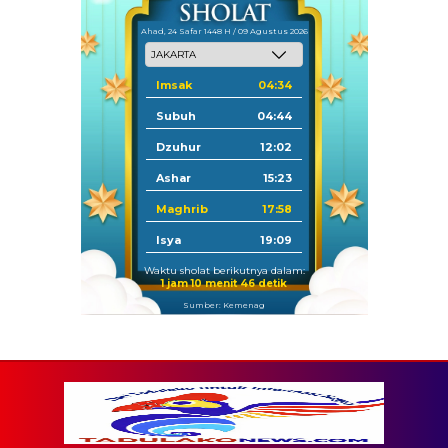
Ahad, 24 Safar 1448 H / 09 Agustus 2026
Imsak
04:34
Subuh
04:44
Dzuhur
12:02
Ashar
15:23
Maghrib
17:58
Isya
19:09
Waktu sholat berikutnya dalam:
1 jam 10 menit 44 detik
Sumber: Kemenag