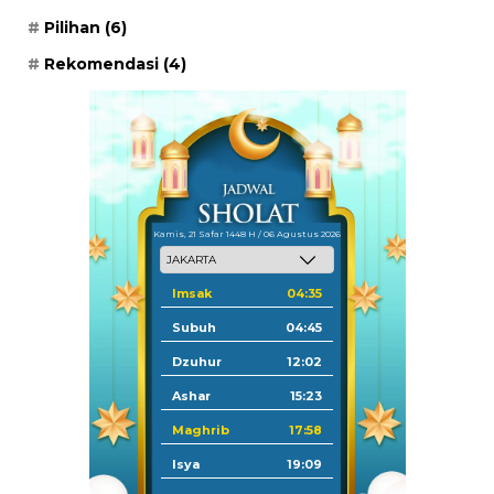
Pilihan
(6)
Rekomendasi
(4)
Kamis, 21 Safar 1448 H / 06 Agustus 2026
Imsak
04:35
Subuh
04:45
Dzuhur
12:02
Ashar
15:23
Maghrib
17:58
Isya
19:09