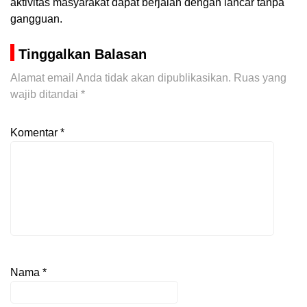
aktivitas masyarakat dapat berjalan dengan lancar tanpa
gangguan.
Tinggalkan Balasan
Alamat email Anda tidak akan dipublikasikan.
Ruas yang
wajib ditandai
*
Komentar
*
Nama
*