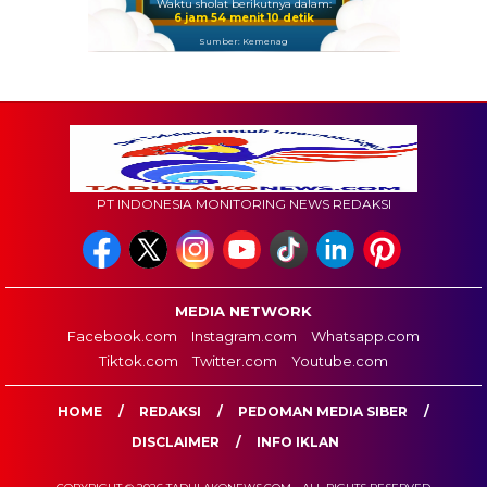
Waktu sholat berikutnya dalam:
6 jam 54 menit 9 detik
Sumber: Kemenag
PT INDONESIA MONITORING NEWS REDAKSI
MEDIA NETWORK
Facebook.com
Instagram.com
Whatsapp.com
Tiktok.com
Twitter.com
Youtube.com
HOME
REDAKSI
PEDOMAN MEDIA SIBER
DISCLAIMER
INFO IKLAN