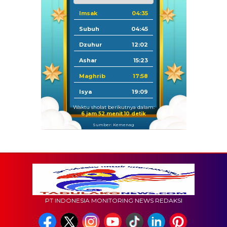
Imsak
04:35
Subuh
04:45
Dzuhur
12:02
Ashar
15:23
Maghrib
17:58
Isya
19:09
Waktu sholat berikutnya dalam:
6 jam 52 menit 9 detik
Sumber: Kemenag
PT INDONESIA MONITORING NEWS REDAKSI