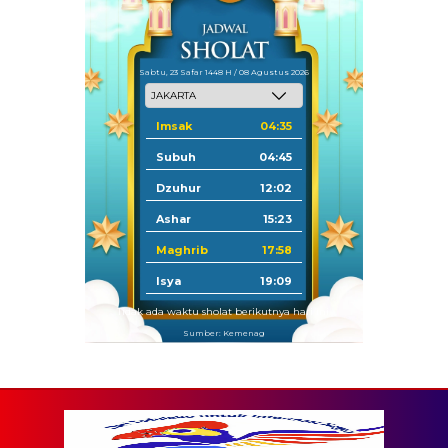
Sabtu, 23 Safar 1448 H / 08 Agustus 2026
Imsak
04:35
Subuh
04:45
Dzuhur
12:02
Ashar
15:23
Maghrib
17:58
Isya
19:09
Tidak ada waktu sholat berikutnya hari ini.
Sumber: Kemenag