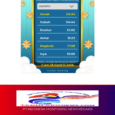
Ahad, 24 Safar 1448 H / 09 Agustus 2026
Imsak
04:34
Subuh
04:44
Dzuhur
12:02
Ashar
15:23
Maghrib
17:58
Isya
19:09
Waktu sholat berikutnya dalam:
3 jam 38 menit 11 detik
Sumber: Kemenag
PT INDONESIA MONITORING NEWS REDAKSI