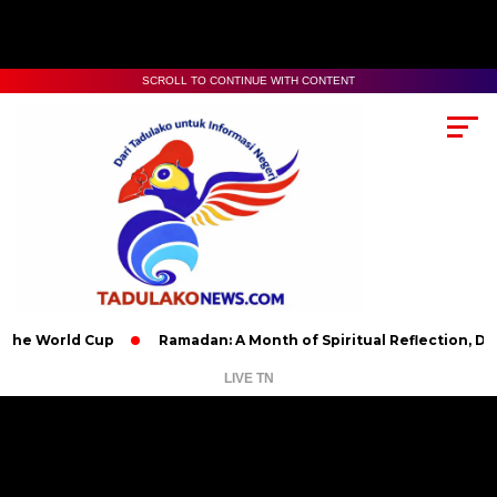
SCROLL TO CONTINUE WITH CONTENT
ld Cup
Ramadan: A Month of Spiritual Reflection, Devotion, a
LIVE TN
Pemutar
Video