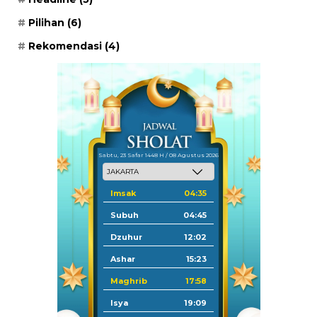
Pilihan
(6)
Rekomendasi
(4)
Sabtu, 23 Safar 1448 H / 08 Agustus 2026
Imsak
04:35
Subuh
04:45
Dzuhur
12:02
Ashar
15:23
Maghrib
17:58
Isya
19:09