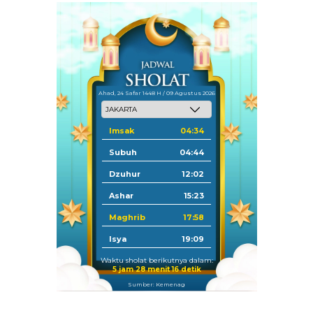
Ahad, 24 Safar 1448 H / 09 Agustus 2026
Imsak
04:34
Subuh
04:44
Dzuhur
12:02
Ashar
15:23
Maghrib
17:58
Isya
19:09
Waktu sholat berikutnya dalam:
5 jam 28 menit 15 detik
Sumber: Kemenag