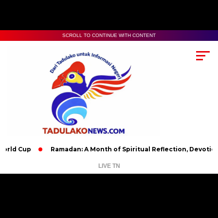
SCROLL TO CONTINUE WITH CONTENT
p
Ramadan: A Month of Spiritual Reflection, Devotion, and Ch
LIVE TN
Pemutar
Video