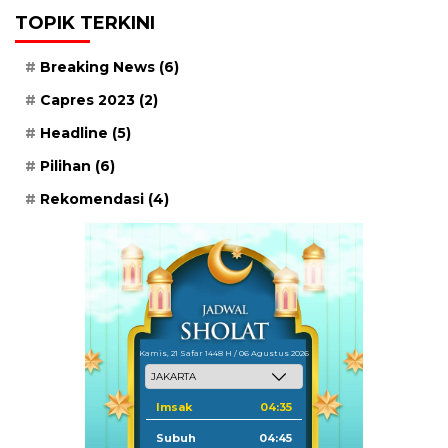
TOPIK TERKINI
Breaking News
(6)
Capres 2023
(2)
Headline
(5)
Pilihan
(6)
Rekomendasi
(4)
Kamis, 21 Safar 1448 H / 06 Agustus 2026
Imsak
04:35
Subuh
04:45