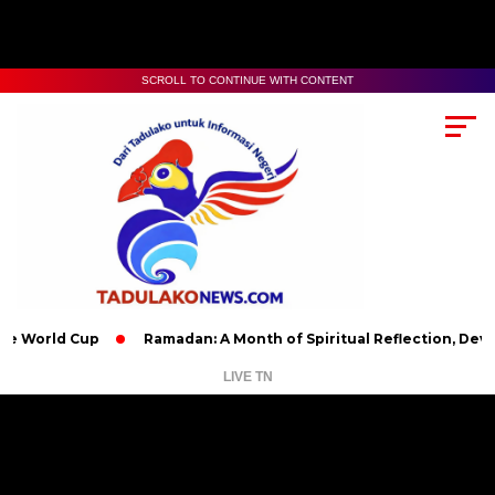
SCROLL TO CONTINUE WITH CONTENT
d Cup
Ramadan: A Month of Spiritual Reflection, Devotion, an
LIVE TN
Pemutar
Video