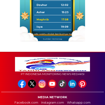
Dzuhur
12:02
Ashar
15:23
Maghrib
17:58
Isya
19:09
Tidak ada waktu sholat berikutnya hari ini.
Sumber: Kemenag
PT INDONESIA MONITORING NEWS REDAKSI
MEDIA NETWORK
Facebook.com
Instagram.com
Whatsapp.com