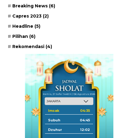
Breaking News
(6)
Capres 2023
(2)
Headline
(5)
Pilihan
(6)
Rekomendasi
(4)
Kamis, 21 Safar 1448 H / 06 Agustus 2026
Imsak
04:35
Subuh
04:45
Dzuhur
12:02