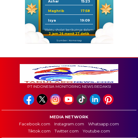
Ashar
15:23
Maghrib
17:58
Isya
19:09
Waktu sholat berikutnya dalam:
2 jam 26 menit 25 detik
Sumber: Kemenag
PT INDONESIA MONITORING NEWS REDAKSI
MEDIA NETWORK
Facebook.com
Instagram.com
Whatsapp.com
Tiktok.com
Twitter.com
Youtube.com